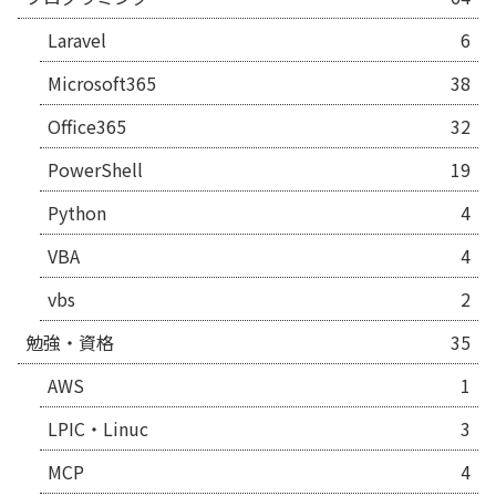
Laravel
6
Microsoft365
38
Office365
32
PowerShell
19
Python
4
VBA
4
vbs
2
勉強・資格
35
AWS
1
LPIC・Linuc
3
MCP
4