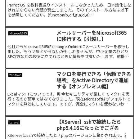
Parrot OS を教科書通りインストールしなかったため、日本語化しな
ければならない問題が発生しました。そのインストール方法は以下
を参照してください。(function(b,c,f,g,a,d,e)
{b.MoshimoAffiliateO...
メールサーバーをMicrosoft365
Microsoft365
に移行する【引越し】
他社からMicrosoft365(Exchange Online)にメールサーバーを移行し
ました。もう２度とやらないかもしれませんが、中小企業のひとり
SEの方などのお役に立てればと思い情報を共有いたします。前提旧
メールサーバーで独自のドメイ...
マクロを実行できる「信頼できる
Windows
場所」をActive Directoryで追加
する【オンプレミス編】
Excelマクロについてです。昨今セキュリティが厳しくてマクロを実
行するのが簡単ではなくなりました。現在Microsoftはデフォルトで
マクロを無効にしています。ですが、完全にマクロを使わないわけ
にはいきません。仕事でどうしてもマクロが組ま...
【XServer】sshで接続したら
Laravel
php5.4.16になったでござる
XServerにsshで接続したときphpのバージョンに驚かされます。$