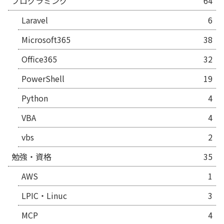
プログラミング
64
Laravel
6
Microsoft365
38
Office365
32
PowerShell
19
Python
4
VBA
4
vbs
2
勉強・資格
35
AWS
1
LPIC・Linuc
3
MCP
4