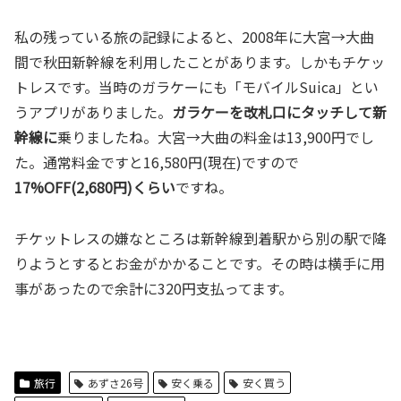
私の残っている旅の記録によると、2008年に大宮→大曲
間で秋田新幹線を利用したことがあります。しかもチケッ
トレスです。当時のガラケーにも「モバイルSuica」とい
うアプリがありました。
ガラケーを改札口にタッチして新
幹線に
乗りましたね。大宮→大曲の料金は13,900円でし
た。通常料金ですと16,580円(現在)ですので
17%OFF(2,680円)くらい
ですね。
チケットレスの嫌なところは新幹線到着駅から別の駅で降
りようとするとお金がかかることです。その時は横手に用
事があったので余計に320円支払ってます。
旅行
あずさ26号
安く乗る
安く買う