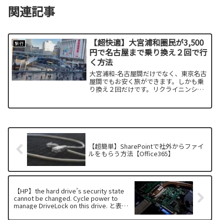
関連記事
【超快適】大宮浦和圏民が3,500
旅行
円で名古屋まで乗り換え２回で行
く方法
大宮浦和-名古屋間だけでなく、東京名古
屋間でもお安く旅ができます。しかも乗
り換え２回だけです。リクライニンシー
トやクロスシートだけで旅行できるので
快適です。
【超簡単】SharePointで社外からファイ
ルをもらう方法【Office365】
【HP】the hard drive’s security state
cannot be changed. Cycle power to
manage DriveLock on this drive. と表示
された【BIOS】