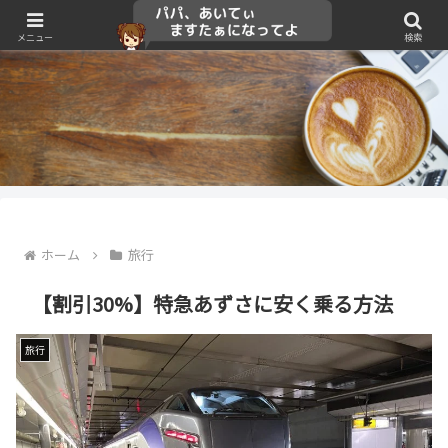
メニュー
検索
ホーム
旅行
【割引30%】特急あずさに安く乗る方法
旅行