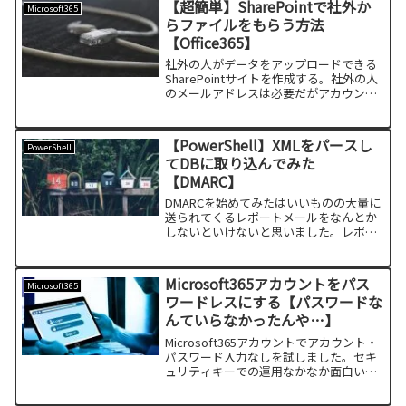
【超簡単】SharePointで社外か
Microsoft365
らファイルをもらう方法
【Office365】
社外の人がデータをアップロードできる
SharePointサイトを作成する。社外の人
のメールアドレスは必要だがアカウント
を作成する必要はない。
【PowerShell】XMLをパースし
PowerShell
てDBに取り込んでみた
【DMARC】
DMARCを始めてみたはいいものの大量に
送られてくるレポートメールをなんとか
しないといけないと思いました。レポー
トメールに添付されているXMLファイル
をパースしてDBに取り込むプログラムを
開発いたしました。DBに取り込めればあ
Microsoft365アカウントをパス
Microsoft365
とはなんとかな...
ワードレスにする【パスワードな
んていらなかったんや…】
Microsoft365アカウントでアカウント・
パスワード入力なしを試しました。セキ
ュリティキーでの運用なかなか面白いで
す。さらに面白いのがなんとMicrosoftア
カウントでパスワード自体無くしちゃお