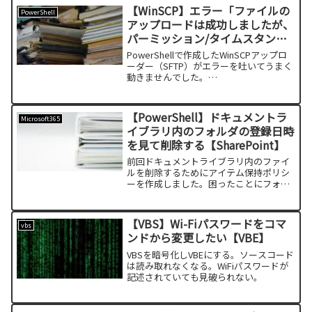
【WinSCP】エラー「ファイルの
PowerShell
アップロードは成功しましたが、
パーミッション/タイムスタンプ
の設定中にエラーが発生しまし
PowerShellで作成したWinSCPアップロ
た」【PowerShell】
ーダー（SFTP）がエラーを吐いてうまく
動きませんでした。
WinSCP.SessionRemoteException: **フ
ァイル '[ファイル名]' のアップロードは
成功しましたが、パー...
【PowerShell】ドキュメントラ
Microsoft365
イブラリ内のフォルダの登録日時
を見て削除する【SharePoint】
前回ドキュメントライブラリ内のファイ
ルを削除するためにアイテム保持ポリシ
ーを作成しました。困ったことにフォル
ダが削除できません。調べたのですがや
はり分かりませんでしたので、別でフォ
ルダ削除プログラムを作成しました。
【VBS】Wi-Fiパスワードをコマ
vbs
「これ作成するんだったらこ...
ンドから変更したい【VBE】
VBSを暗号化しVBEにする。ソースコード
は読み取れなくなる。WiFiパスワードが
記述されていても見破られない。