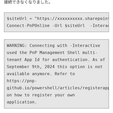
接続できなくなりました。
$siteUrl = "https://xxxxxxxxxx.sharepoint.
Connect-PnPOnline -Url $siteUrl  -Interact
WARNING: Connecting with -Interactive 
used the PnP Management Shell multi-
tenant App Id for authentication. As of 
September 9th, 2024 this option is not 
available anymore. Refer to 
https://pnp-
github.io/powershell/articles/registerappl
on how to register your own 
application.