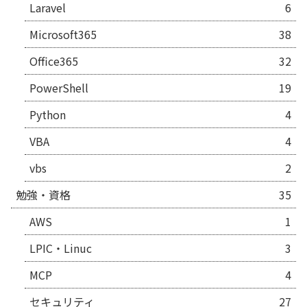
Laravel
6
Microsoft365
38
Office365
32
PowerShell
19
Python
4
VBA
4
vbs
2
勉強・資格
35
AWS
1
LPIC・Linuc
3
MCP
4
セキュリティ
27