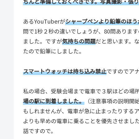
ちんと準備しておくべきです。写真撮影・張
あるYouTuberが
シャープペンより鉛筆のほう
問で1秒２秒の違いでしょうが、80問あります
ました。ですが
気持ちの問題
だと思います。
たので鉛筆にしました。
スマートウォッチは持ち込み禁止
ですのでア
私の場合、受験会場まで電車で３駅ほどの場
場の駅に到着しました。
（注意事項の説明開始
もしれませんが、電車が急に止まったりする
よりも早めの電車に乗ることを優先させまし
話ですので。