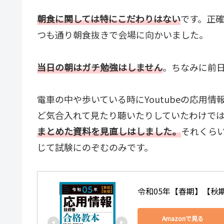
朝食に関しては特にこだわりはない
です。正
つも通り朝食抜きで会場に向かいました。
当日の朝はガチ勉強はしません
。ちなみに前
電車の中や歩いている時にYoutubeの応用
ど気合入れて見たり聴いたりしていたわけで
まとめた資料を見直しはしました。
それくら
じて試験にのぞむのみです。
令和05年【春期】【秋
Amazonで見る