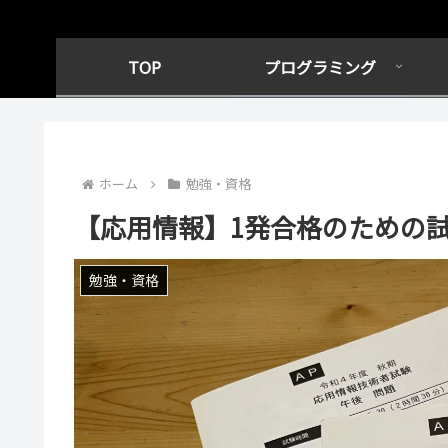
TOP
プログラミング
ホーム
勉強・資格
【応用情報】1発合格のための
勉強・資格