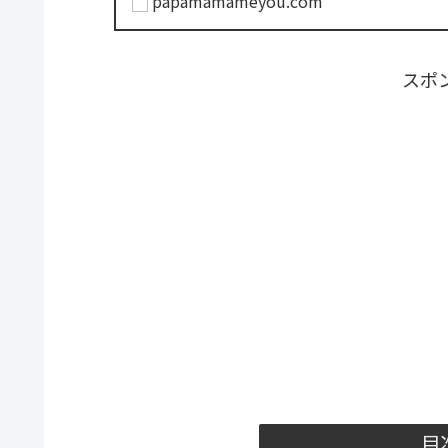
papamamameyou.com
スポ
目